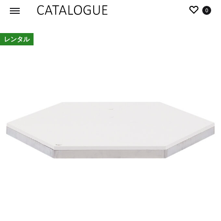
0
カ
パ
レンタル
タ
ー
ロ
ル
グ
イ
|
デ
パ
ア
ー
の
ル
商
イ
品
デ
を
ア
カ
タ
ロ
グ