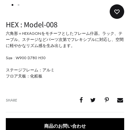
形
式
で
HEX : Model-008
ご
紹
六角形＝HEXAGONをモチーフとしたフレーム什器。ラック、テ
ーブル、ステージなどパーツ次第でフレキシブルに対応し、空間
介
に軽やかなリズム感を生み出します。
し
て
Size : W900 D780 H50
い
ステージフレーム：アルミ
ま
フロア天板：化粧板
す
SHARE
商品のお問い合わせ