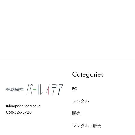
AXRO : MODEL-001-WH
AXRO : MODEL-006-WH
ADD
ADD
TO
TO
WISHLIST
WISH
Categories
EC
レンタル
info@pearl-idea.co.jp
058-326-3720
販売
レンタル・販売