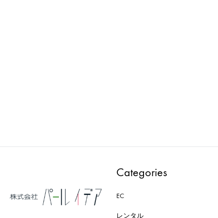
Wellness : マネキン
Wellness : マネキン
PWAA532E-CD
PWAA533E
ADD
ADD
TO
TO
WISHLIST
WISH
Categories
EC
レンタル