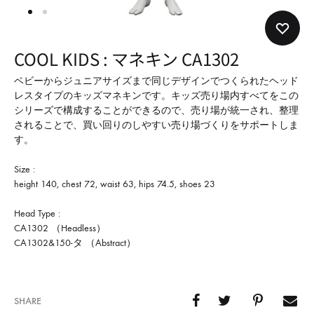
形
式
で
COOL KIDS : マネキン CA1302
ご
紹
ベビーからジュニアサイズまで同じデザインでつくられたヘッド
レスタイプのキッズマネキンです。キッズ売り場内すべてをこの
介
シリーズで構成することができるので、売り場が統一され、整理
し
されることで、買い回りのしやすい売り場づくりをサポートしま
て
す。
い
Size :
ま
height 140, chest 72, waist 63, hips 74.5, shoes 23
す
Head Type :
CA1302 （Headless）
CA1302&150-タ （Abstract）
SHARE