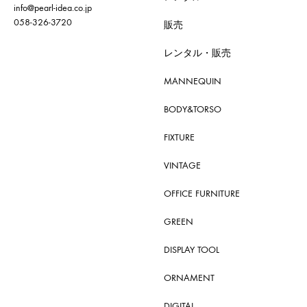
info@pearl-idea.co.jp
058-326-3720
販売
レンタル・販売
MANNEQUIN
BODY&TORSO
FIXTURE
VINTAGE
OFFICE FURNITURE
GREEN
DISPLAY TOOL
ORNAMENT
DIGITAL