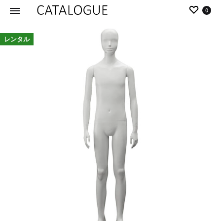
0
カ
パ
レンタル
タ
ー
ロ
ル
グ
イ
|
デ
パ
ア
ー
の
ル
商
イ
品
デ
を
ア
カ
タ
ロ
グ