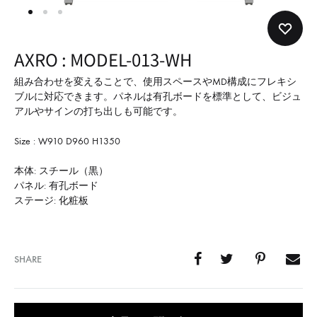
形
式
で
AXRO : MODEL-013-WH
ご
紹
組み合わせを変えることで、使用スペースやMD構成にフレキシ
ブルに対応できます。パネルは有孔ボードを標準として、ビジュ
介
アルやサインの打ち出しも可能です。
し
て
Size : W910 D960 H1350
い
本体: スチール（黒）
ま
パネル: 有孔ボード
す
ステージ: 化粧板
SHARE