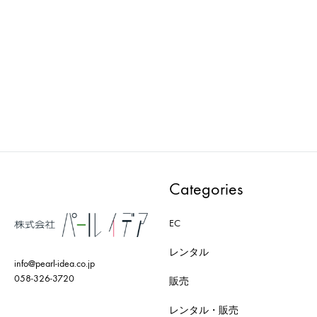
AXRO : MODEL-007-WD
AXRO : MODEL-008-WD
ADD
ADD
TO
TO
WISHLIST
WISH
Categories
EC
レンタル
info@pearl-idea.co.jp
058-326-3720
販売
レンタル・販売