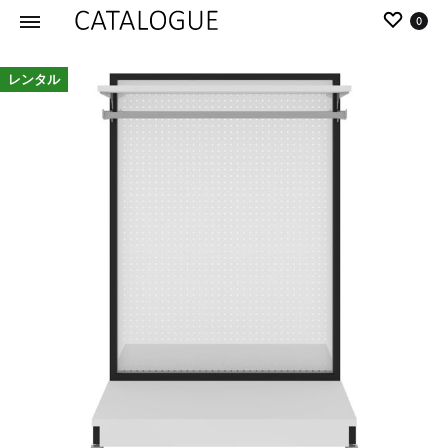
0
カ
パ
レンタル
タ
ー
ロ
ル
グ
イ
|
デ
パ
ア
ー
の
ル
商
イ
品
デ
を
ア
カ
タ
ロ
グ