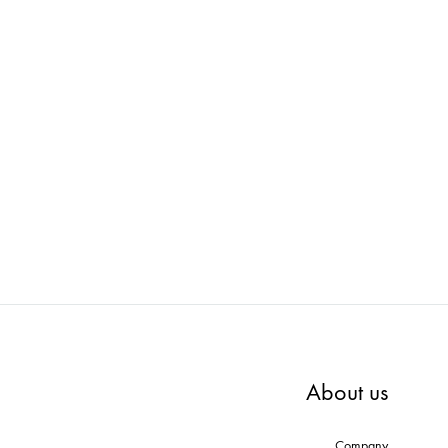
WD
AXRO : MODEL-002-WH
ADD
ADD
TO
TO
WISHLIST
WISHLIST
About us
Company