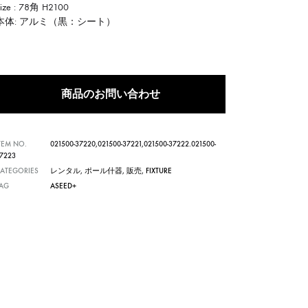
Size : 78角 H2100
本体: アルミ（黒：シート）
商品のお問い合わせ
TEM NO.
021500-37220,021500-37221,021500-37222.021500-
7223
ATEGORIES
レンタル
,
ポール什器
,
販売
,
FIXTURE
TAG
ASEED+