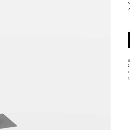
形
式
で
ご
紹
介
し
I
て
3
い
C
ま
す