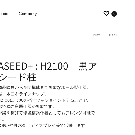
edia
Company
0
PREV
NEXT
Product
navigati
ASEED+ : H2100 黒ア
シード柱
商品陳列から空間構成まで可能なポール製什器。
黒、木目をラインナップ。
H2100に+300のパーツをジョイントすることで、
H2400の高層什器が可能です。
※梁を繋げて環境構築什器としてもアレンジ可能で
す。
POPUPや展示会、ディスプレイ等で活躍します。