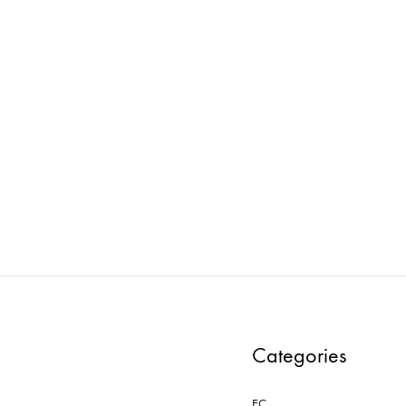
AXRO : MODEL-010-WD
AXRO : MODEL-001-
ADD
TO
WISHLIST
Categories
EC