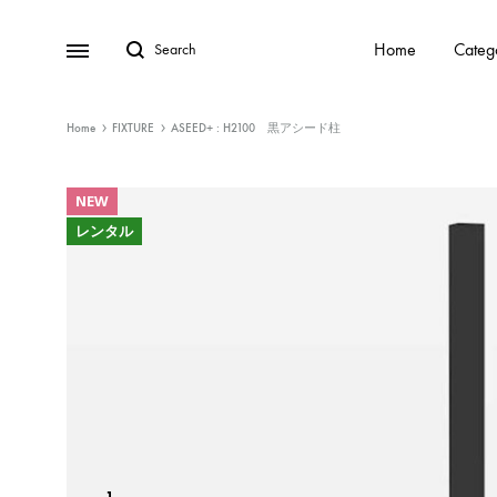
Home
Categ
Home
FIXTURE
ASEED+ : H2100 黒アシード柱
販売
NEW
レンタル