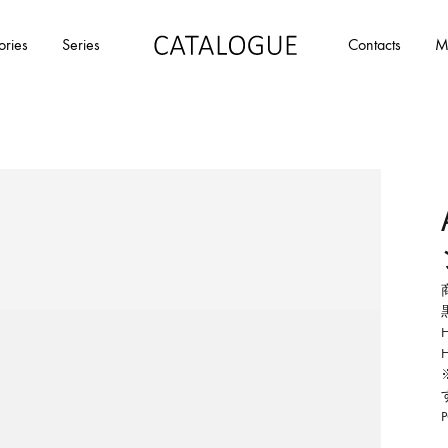
ories
Series
Contacts
M
カ
パ
タ
ー
ロ
ル
グ
イ
|
デ
パ
ア
ー
の
ル
商
イ
品
デ
を
ア
カ
タ
ロ
グ