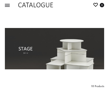
0
カ
パ
タ
ー
ロ
ル
グ
イ
|
デ
パ
ア
ー
の
ル
商
イ
品
デ
を
ア
カ
18 Products
タ
ロ
グ