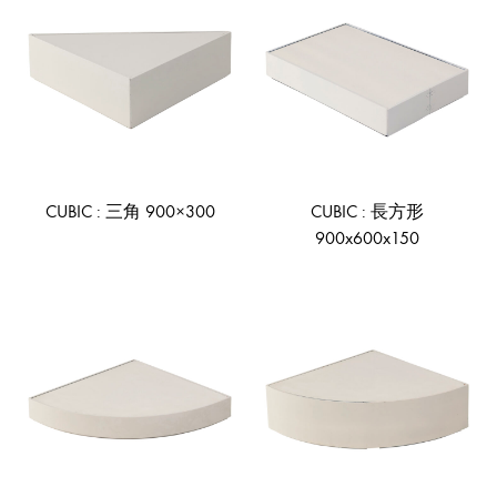
TO
TO
WISHLIST
WIS
CUBIC : 三角 900×300
CUBIC : 長方形
900x600x150
ADD
TO
AD
WISHLIST
TO
WIS