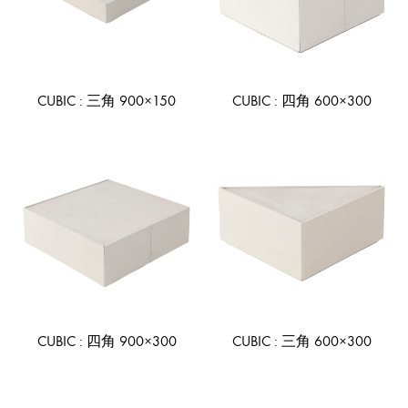
CUBIC : 三角 900×150
CUBIC : 四角 600×300
ADD
AD
TO
TO
WISHLIST
WIS
CUBIC : 四角 900×300
CUBIC : 三角 600×300
ADD
AD