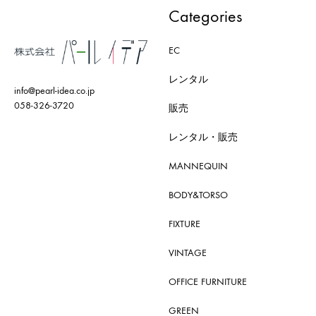
Categories
EC
レンタル
info@pearl-idea.co.jp
058-326-3720
販売
レンタル・販売
MANNEQUIN
BODY&TORSO
FIXTURE
VINTAGE
OFFICE FURNITURE
GREEN