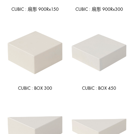
CUBIC : 扇形 900Rx150
CUBIC : 扇形 900Rx300
ADD
AD
TO
TO
WISHLIST
WIS
CUBIC : BOX 300
CUBIC : BOX 450
ADD
AD
TO
TO
WISHLIST
WIS