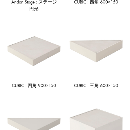
Andon Stage : ステージ
CUBIC : 四角 600×150
円形
AD
ADD
TO
TO
WIS
WISHLIST
CUBIC : 四角 900×150
CUBIC : 三角 600×150
ADD
AD
TO
TO
WISHLIST
WIS