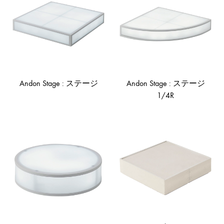
形
式
で
ご
紹
介
Andon Stage : ステージ
Andon Stage : ステージ
し
1/4R
て
い
ADD
ま
TO
AD
WISHLIST
TO
す
WIS