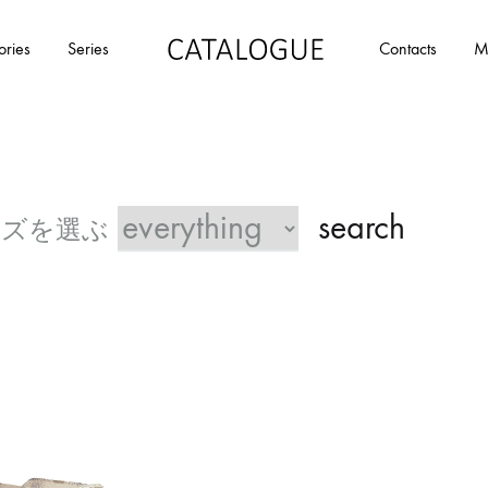
ories
Series
Contacts
M
カ
パ
タ
ー
ロ
ル
グ
イ
|
デ
search
パ
ア
ー
の
ル
商
イ
品
デ
を
ア
カ
タ
ロ
グ