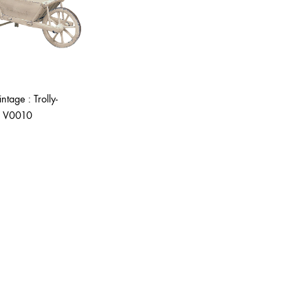
形
式
で
ご
紹
intage : Trolly-
介
V0010
し
て
ADD
い
TO
ま
WISHLIST
す