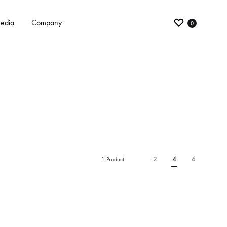
edia
Company
0
2
4
6
1 Product