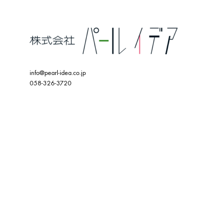
info@pearl-idea.co.jp
058-326-3720