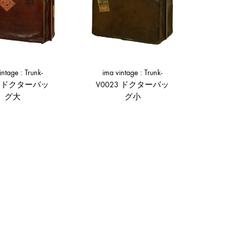
形
式
で
ご
紹
intage : Trunk-
ima vintage : Trunk-
介
19 ドクターバッ
V0023 ドクターバッ
グ大
グ小
し
て
い
ADD
ADD
ま
TO
TO
WISHLIST
WISHLIST
す