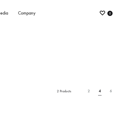
edia
Company
0
2
4
6
2 Products