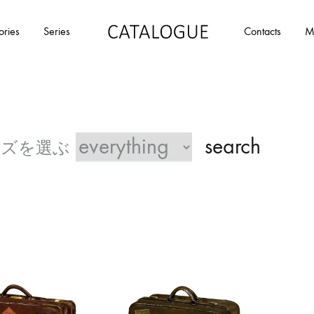
ories
Series
Contacts
M
カ
パ
タ
ー
ロ
ル
グ
イ
|
デ
search
パ
ア
ー
の
ル
商
イ
品
デ
を
ア
カ
タ
ロ
グ