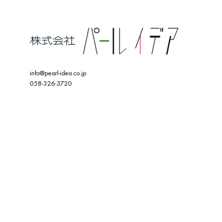
info@pearl-idea.co.jp
058-326-3720