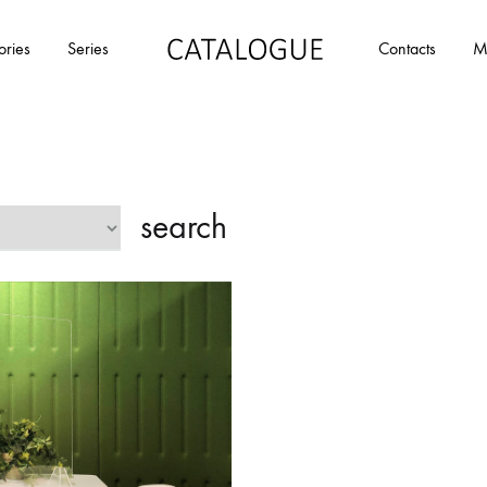
ories
Series
Contacts
M
カ
パ
タ
ー
ロ
ル
グ
イ
|
デ
search
パ
ア
ー
の
ル
商
イ
品
デ
を
ア
カ
タ
ロ
グ