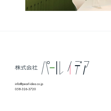
info@pearl-idea.co.jp
058-326-3720