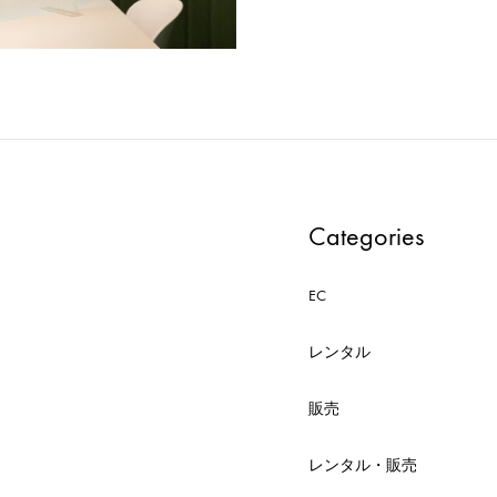
形
式
で
ご
紹
介
し
Categories
て
い
EC
ま
す
レンタル
販売
レンタル・販売