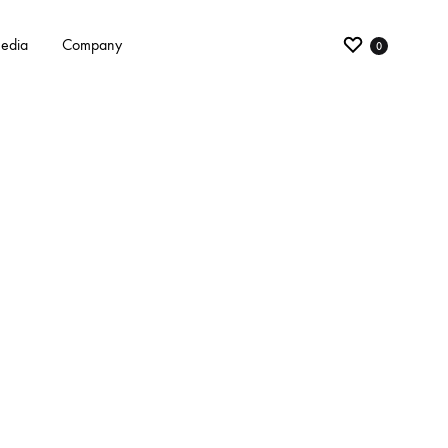
edia
Company
0