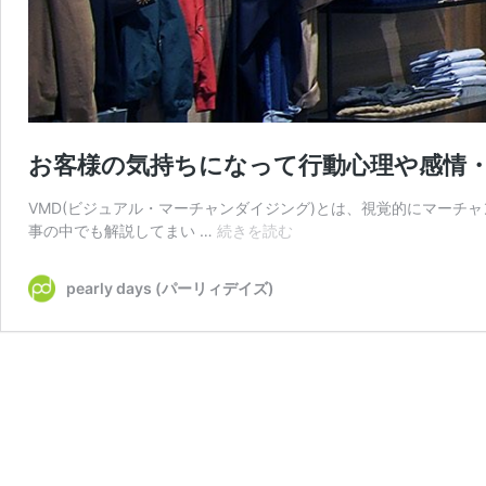
お客様の気持ちになって行動心理や感情
VMD(ビジュアル・マーチャンダイジング)とは、視覚的にマーチャ
お
事の中でも解説してまい …
続きを読む
客
様
pearly days (パーリィデイズ)
の
気
持
ち
に
な
っ
て
行