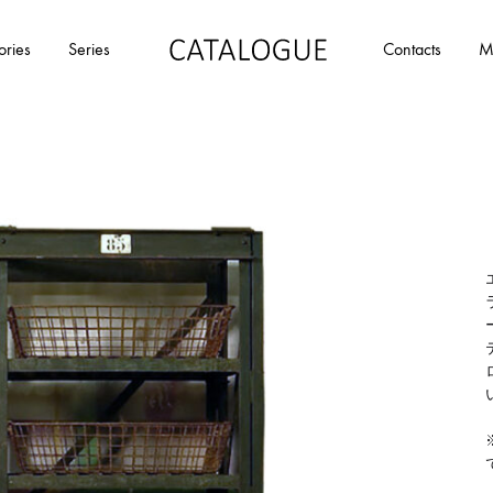
ories
Series
Contacts
M
カ
パ
タ
ー
ロ
ル
グ
イ
|
デ
パ
ア
ー
の
ル
商
イ
品
デ
を
ア
カ
タ
ロ
グ