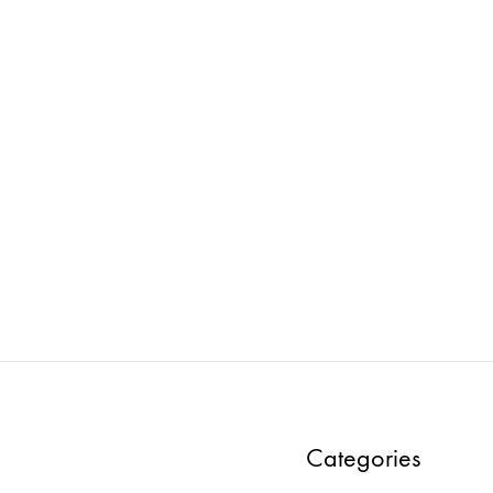
intage : Props-V0074C 管楽器
ima vintage : Props-V020
ス瓶
ADD
TO
WISHLIST
Categories