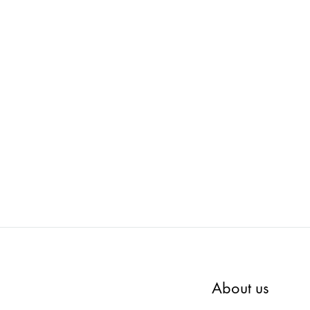
8 飾り付きガラ
ima vintage : Trunk-V0019 ドクターバッ
i
グ大
ADD
ADD
TO
TO
WISHLIST
WISHLIST
About us