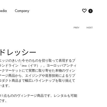
edia
Company
0
PREV
NEXT
Product
navigati
ドレッシー
エッジのきいた今そのものを切り取って表現するブ
ランドライン「ima（イマ）」。ヨーロッパアンティ
ークマーケットにて実際に取り寄せた本物のヴィン
テージ商品から、エイジングや造形技術によるリプ
ロダクト商品まで幅広いラインナップを取り揃えて
います。
※1点もののヴィンテージ商品です。レンタルも可能
です。