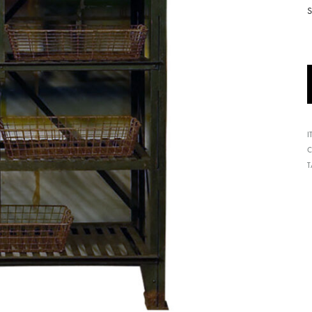
形
式
で
ご
紹
介
し
I
C
て
い
ま
す