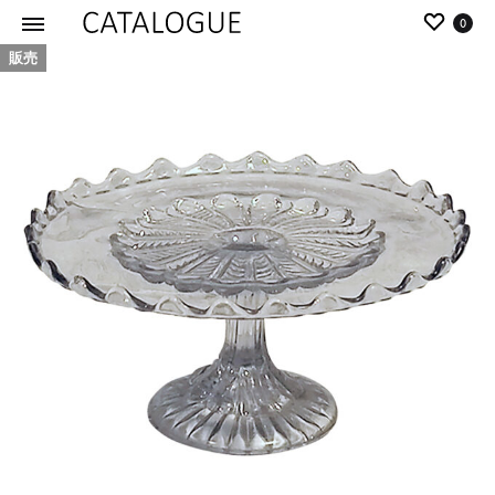
0
販売
カ
パ
タ
ー
ロ
ル
グ
イ
|
デ
パ
ア
ー
の
ル
商
イ
品
デ
を
ア
カ
タ
ロ
グ