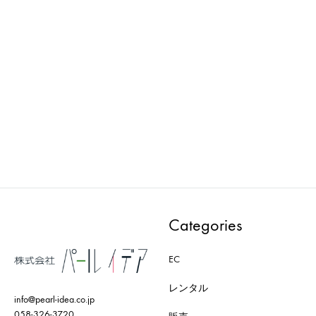
ima vintage : Light-V0004 ラ
ima vintage : Other-
i
イト
V0099（レール）
ADD
ADD
TO
TO
WISHLIST
WISH
Categories
EC
レンタル
info@pearl-idea.co.jp
058-326-3720