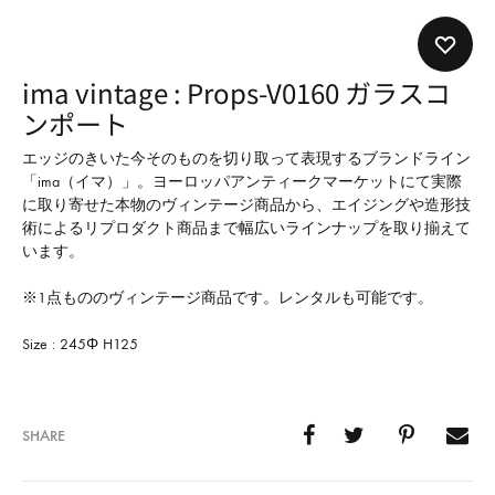
形
式
で
ima vintage : Props-V0160 ガラスコ
ご
ンポート
紹
介
エッジのきいた今そのものを切り取って表現するブランドライン
「ima（イマ）」。ヨーロッパアンティークマーケットにて実際
し
に取り寄せた本物のヴィンテージ商品から、エイジングや造形技
て
術によるリプロダクト商品まで幅広いラインナップを取り揃えて
い
います。
ま
※1点もののヴィンテージ商品です。レンタルも可能です。
す
Size : 245Φ H125
SHARE