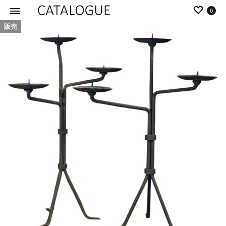
0
販売
カ
パ
タ
ー
ロ
ル
グ
イ
|
デ
パ
ア
ー
の
ル
商
イ
品
デ
を
ア
カ
タ
ロ
グ