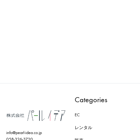
ima vintage : Accessory-
ima vintage : Props-V0018 電
V0002 アクセサリー
話機
ADD
ADD
TO
TO
WISHLIST
WISH
Categories
EC
レンタル
info@pearl-idea.co.jp
058-326-3720