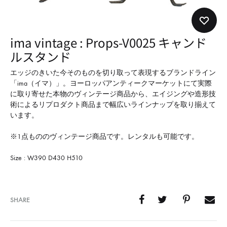
形
式
で
ima vintage : Props-V0025 キャンド
ご
ルスタンド
紹
介
エッジのきいた今そのものを切り取って表現するブランドライン
「ima（イマ）」。ヨーロッパアンティークマーケットにて実際
し
に取り寄せた本物のヴィンテージ商品から、エイジングや造形技
て
術によるリプロダクト商品まで幅広いラインナップを取り揃えて
い
います。
ま
※1点もののヴィンテージ商品です。レンタルも可能です。
す
Size : W390 D430 H510
SHARE