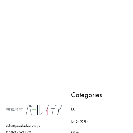
ima vintage : Props-V0160 ガ
ima vintage : Table-V0041 テ
i
ラスコンポート
ーブル
ADD
ADD
TO
TO
WISHLIST
WISH
Categories
EC
レンタル
info@pearl-idea.co.jp
058-326-3720