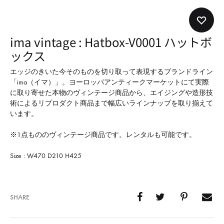
形
式
で
ima vintage : Hatbox-V0001 ハットボ
ご
ックス
紹
介
エッジのきいた今そのものを切り取って表現するブランドライン
「ima（イマ）」。ヨーロッパアンティークマーケットにて実際
し
に取り寄せた本物のヴィンテージ商品から、エイジングや造形技
て
術によるリプロダクト商品まで幅広いラインナップを取り揃えて
い
います。
ま
※1点もののヴィンテージ商品です。レンタルも可能です。
す
Size : W470 D210 H425
SHARE