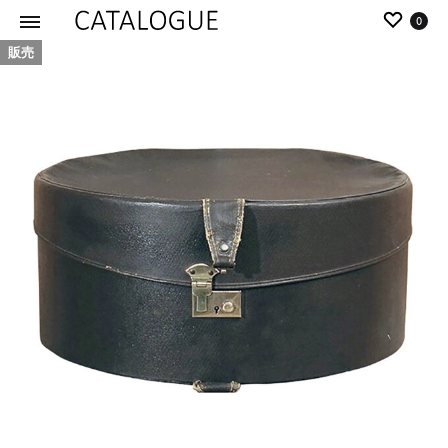
0
販売
カ
パ
タ
ー
ロ
ル
グ
イ
|
デ
パ
ア
ー
の
ル
商
イ
品
デ
を
ア
カ
タ
ロ
グ