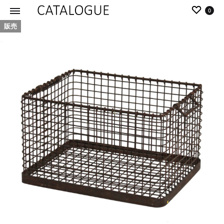
0
販売
カ
パ
タ
ー
ロ
ル
グ
イ
|
デ
パ
ア
ー
の
ル
商
イ
品
デ
を
ア
カ
タ
ロ
グ