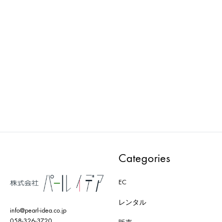
ima vintage : Props-V0210 飾
ima vintage : Props-V0249
り付きガラス瓶
ボトルラック
ADD
ADD
TO
TO
WISHLIST
WISH
Categories
EC
レンタル
info@pearl-idea.co.jp
058-326-3720