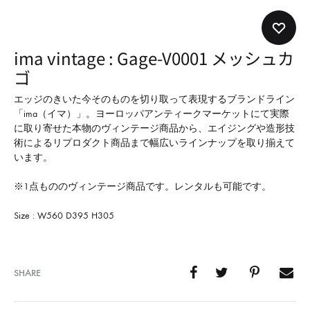
形
式
で
ima vintage : Gage-V0001 メッシュカ
ご
ゴ
紹
介
エッジのきいた今そのものを切り取って表現するブランドライン
「ima（イマ）」。ヨーロッパアンティークマーケットにて実際
し
に取り寄せた本物のヴィンテージ商品から、エイジングや造形技
て
術によるリプロダクト商品まで幅広いラインナップを取り揃えて
い
います。
ま
※1点もののヴィンテージ商品です。レンタルも可能です。
す
Size : W560 D395 H305
SHARE