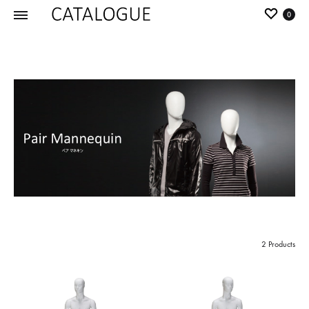
0
カ
パ
タ
ー
ロ
ル
グ
イ
|
デ
パ
ア
ー
の
ル
商
イ
品
デ
を
ア
カ
2 Products
タ
ロ
グ