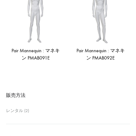
形
式
で
ご
紹
介
Pair Mannequin : マネキ
Pair Mannequin : マネキ
し
ン PMAB091E
ン PMAB092E
て
い
ま
ADD
AD
TO
TO
す
WISHLIST
WIS
販売方法
レンタル
(2)