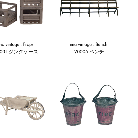
ma vintage : Props-
ima vintage : Bench-
0031 ジンクケース
V0005 ベンチ
ADD
ADD
TO
TO
WISHLIST
WISHLIST