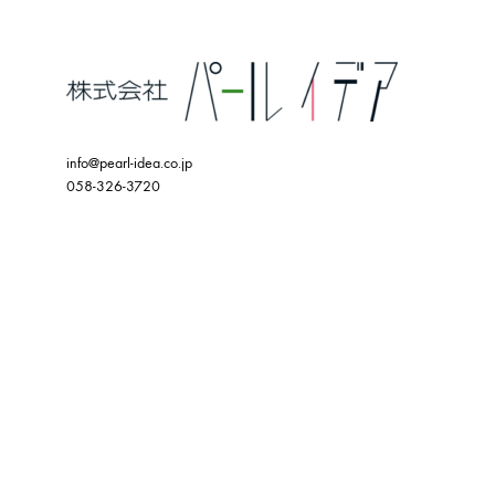
info@pearl-idea.co.jp
058-326-3720