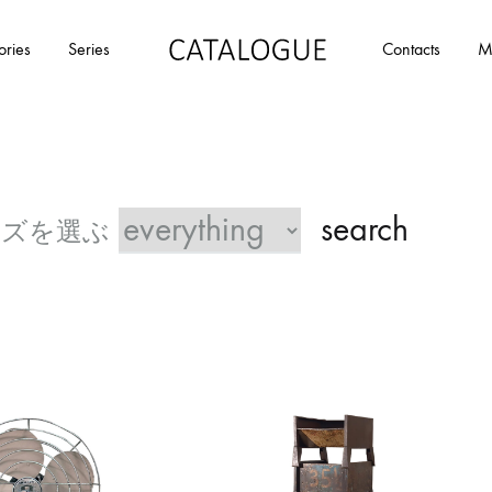
ories
Series
Contacts
M
カ
パ
タ
ー
ロ
ル
グ
イ
|
デ
search
パ
ア
ー
の
ル
商
イ
品
デ
を
ア
カ
タ
ロ
グ