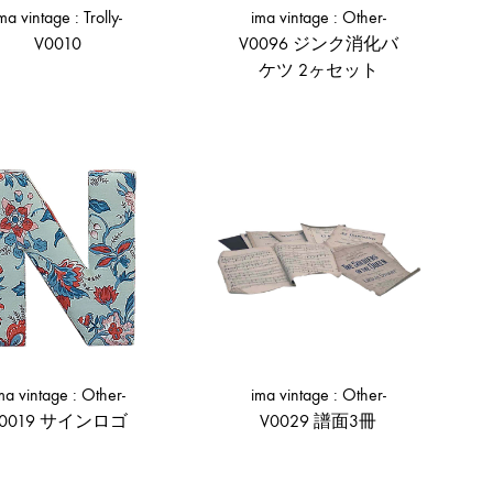
ma vintage : Trolly-
ima vintage : Other-
V0010
V0096 ジンク消化バ
ケツ 2ヶセット
ADD
TO
ADD
WISHLIST
TO
WISHLIST
ma vintage : Other-
ima vintage : Other-
V0019 サインロゴ
V0029 譜面3冊
ADD
ADD