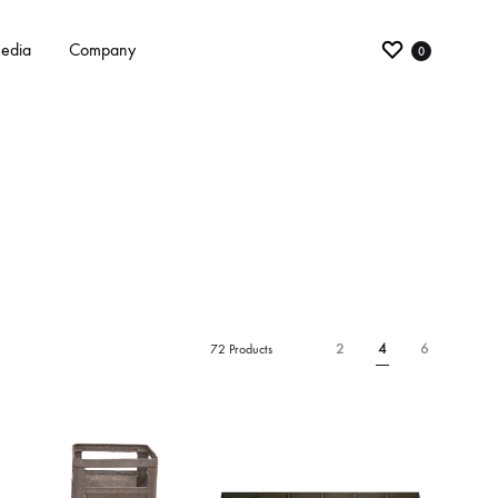
edia
Company
0
2
4
6
72 Products