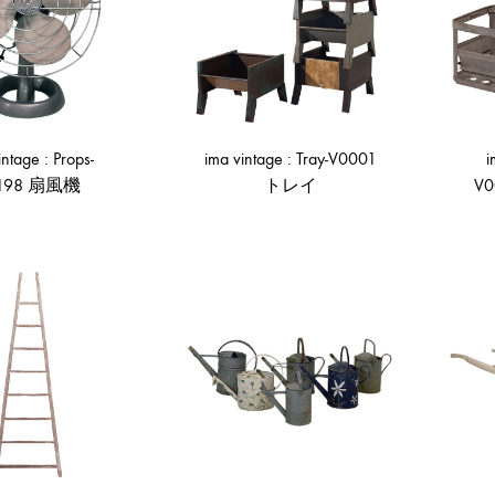
形
式
で
ご
紹
intage : Props-
ima vintage : Tray-V0001
i
介
198 扇風機
トレイ
V
し
て
ADD
ADD
い
TO
TO
ま
WISHLIST
WISHLIST
す