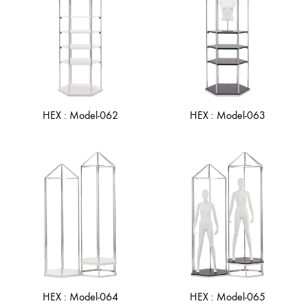
WISHLIST
WIS
HEX : Model-062
HEX : Model-063
ADD
AD
TO
TO
WISHLIST
WIS
HEX : Model-064
HEX : Model-065