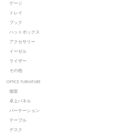
ゲージ
トレイ
ブック
ハットボックス
アクセサリー
イーゼル
ライザー
その他
OFFICE FURNITURE
個室
卓上パネル
パーテーション
テーブル
デスク