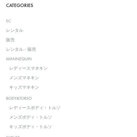
CATEGORIES
EC
レンタル
販売
レンタル・販売
MANNEQUIN
レディースマネキン
メンズマネキン
キッズマネキン
BODY&TORSO
レディースボディ・トルソ
メンズボディ・トルソ
キッズボディ・トルソ