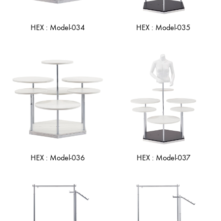
形
式
HEX : Model-034
HEX : Model-035
で
ご
紹
ADD
AD
介
TO
TO
し
WISHLIST
WIS
て
い
ま
す
HEX : Model-036
HEX : Model-037
ADD
AD
TO
TO
WISHLIST
WIS