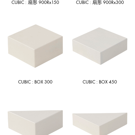
CUBIC : 扇形 900Rx150
CUBIC : 扇形 900Rx300
ADD
AD
TO
TO
WISHLIST
WIS
CUBIC : BOX 300
CUBIC : BOX 450
ADD
AD
TO
TO
WISHLIST
WIS