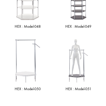
HEX : Model-048
HEX : Model-049
ADD
AD
TO
TO
WISHLIST
WIS
HEX : Model-050
HEX : Model-051
ADD
AD