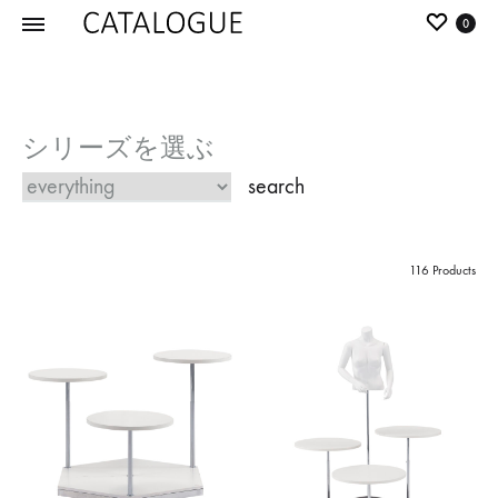
0
カ
パ
タ
ー
ロ
ル
グ
イ
search
|
デ
パ
ア
ー
の
116 Products
ル
商
イ
品
デ
を
ア
カ
タ
ロ
グ